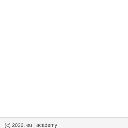
rights, & democracy
maritime & fisheries
migration & integration
nutrition, health & wellbeing
public sector leadership, innovation &
knowledge sharing
transport & infrastructure
(c) 2026, eu | academy