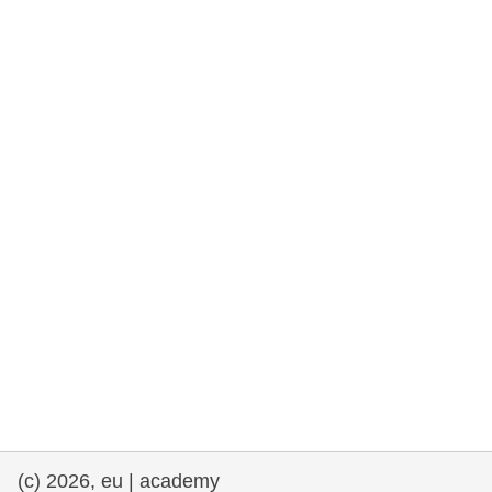
rights, & democracy
maritime & fisheries
migration & integration
nutrition, health & wellbeing
public sector leadership, innovation &
knowledge sharing
transport & infrastructure
(c) 2026, eu | academy