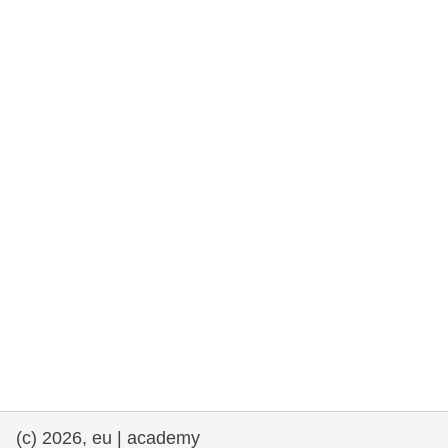
rights, & democracy
maritime & fisheries
migration & integration
nutrition, health & wellbeing
public sector leadership, innovation &
knowledge sharing
transport & infrastructure
(c) 2026, eu | academy