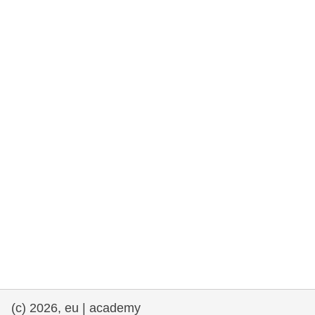
rights, & democracy
maritime & fisheries
migration & integration
nutrition, health & wellbeing
public sector leadership, innovation &
knowledge sharing
transport & infrastructure
(c) 2026, eu | academy