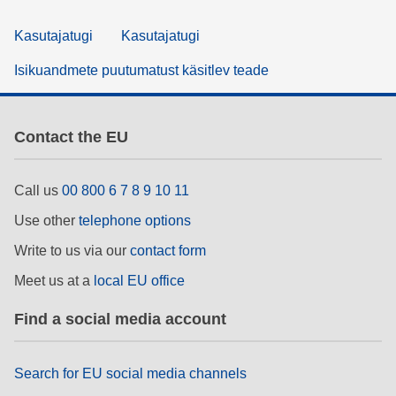
Kasutajatugi
Kasutajatugi
Isikuandmete puutumatust käsitlev teade
Contact the EU
Call us
00 800 6 7 8 9 10 11
Use other
telephone options
Write to us via our
contact form
Meet us at a
local EU office
Find a social media account
Search for EU social media channels