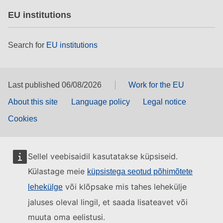
EU institutions
Search for
EU institutions
Last published 06/08/2026
Work for the EU
About this site
Language policy
Legal notice
Cookies
Sellel veebisaidil kasutatakse küpsiseid.
Külastage meie
küpsistega seotud põhimõtete
või klõpsake mis tahes lehekülje
lehekülge
jaluses oleval lingil, et saada lisateavet või
muuta oma eelistusi.