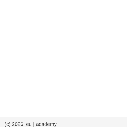
rights, & democracy
maritime & fisheries
migration & integration
nutrition, health & wellbeing
public sector leadership, innovation &
knowledge sharing
transport & infrastructure
(c) 2026, eu | academy