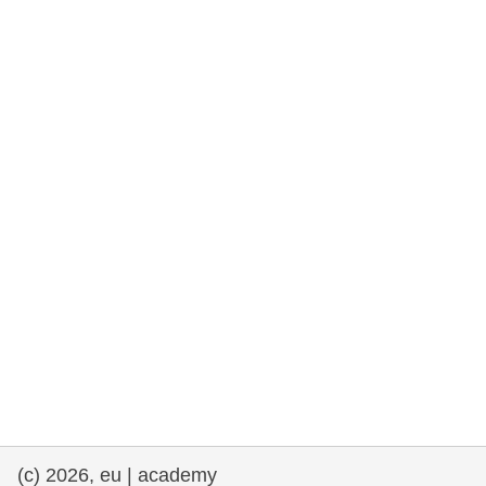
e democracia
assuntos marítimos e política das pescas
migração e integração
nutrição, saúde e bem-estar
liderança do setor público, inovação e
compartilhamento de conhecimento
transporte e infraestrutura
(c) 2026, eu | academy