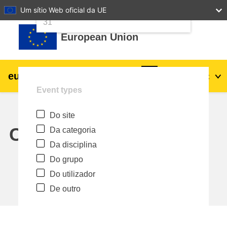
24
25
26
27
28
29
30
Um sítio Web oficial da UE
Ir para o conteúdo principal
31
European Union
eu
|
academy
Entrar
Pt
Event types
Explore by topic:
Do site
agricultura e desenvolvimento rural
Calendar
Da categoria
Da disciplina
crianças e jovens
Do grupo
Do utilizador
cidades, desenvolvimento urbano e
De outro
regional
dados, digital e tecnologia