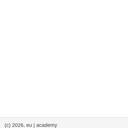
democrazia
marittimo e pesca
migrazione e integrazione
nutrizione, salute e benessere
leadership del settore pubblico,
innovazione e condivisione delle
conoscenze
trasporti e infrastrutture
(c) 2026, eu | academy