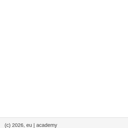
rights, & democracy
maritime & fisheries
migration & integration
nutrition, health & wellbeing
public sector leadership, innovation &
knowledge sharing
Transport und Infrastruktur
(c) 2026, eu | academy