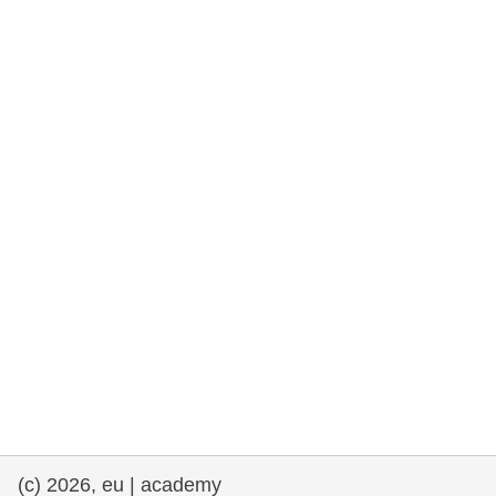
et démocratie
maritime & pêche
migration et intégration
nutrition, santé & bien-être
leadership du secteur public, innovation et
partage des connaissances
transport et infrastructure
(c) 2026, eu | academy