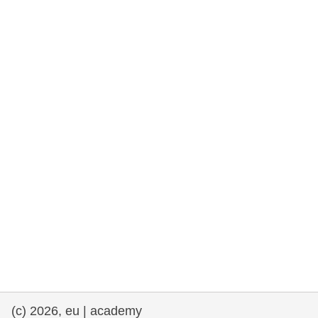
democrazia
marittimo e pesca
migrazione e integrazione
nutrizione, salute e benessere
leadership del settore pubblico,
innovazione e condivisione delle
conoscenze
trasporti e infrastrutture
(c) 2026, eu | academy