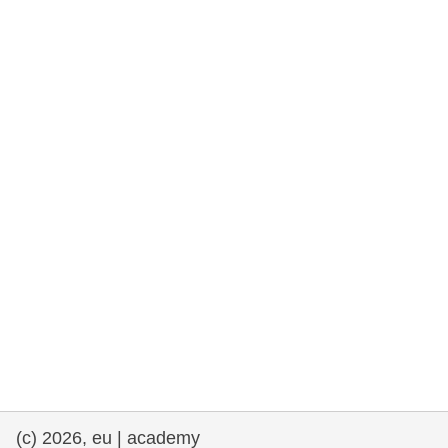
rights, & democracy
maritime & fisheries
migration & integration
nutrition, health & wellbeing
public sector leadership, innovation &
knowledge sharing
transport & infrastructure
(c) 2026, eu | academy