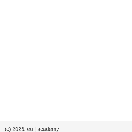
rights, & democracy
maritime & fisheries
migration & integration
nutrition, health & wellbeing
public sector leadership, innovation &
knowledge sharing
transport & infrastructure
(c) 2026, eu | academy