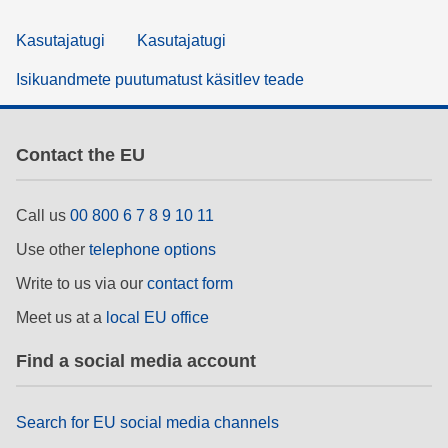
Kasutajatugi
Kasutajatugi
Isikuandmete puutumatust käsitlev teade
Contact the EU
Call us
00 800 6 7 8 9 10 11
Use other
telephone options
Write to us via our
contact form
Meet us at a
local EU office
Find a social media account
Search for EU social media channels