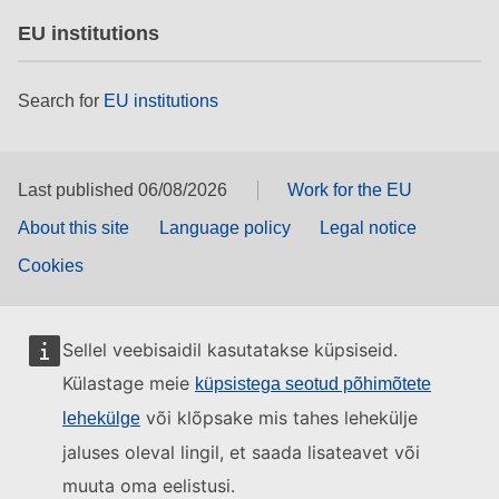
EU institutions
Search for
EU institutions
Last published 06/08/2026
Work for the EU
About this site
Language policy
Legal notice
Cookies
Sellel veebisaidil kasutatakse küpsiseid.
Külastage meie
küpsistega seotud põhimõtete
või klõpsake mis tahes lehekülje
lehekülge
jaluses oleval lingil, et saada lisateavet või
muuta oma eelistusi.