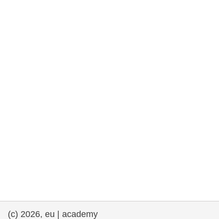
rights, & democracy
maritime & fisheries
migration & integration
nutrition, health & wellbeing
public sector leadership, innovation &
knowledge sharing
transport & infrastructure
(c) 2026, eu | academy