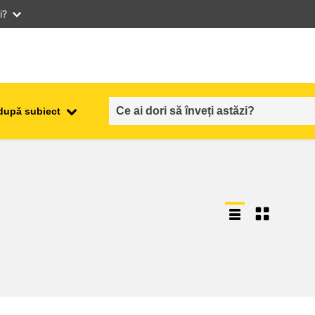
i?
după subiect
ocuparea forţei de muncă,
ala
comerţul şi economia
food safety & security
fragilitate, situații de criză și
reziliență
gen, inegalitate și incluziune