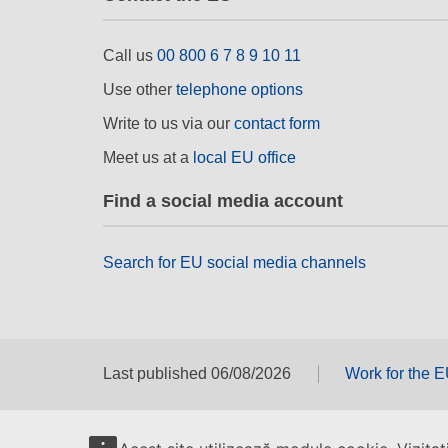
Call us
00 800 6 7 8 9 10 11
Use other
telephone options
Write to us via our
contact form
Meet us at a
local EU office
Find a social media account
Search for EU social media channels
Last published 06/08/2026
Work for the 