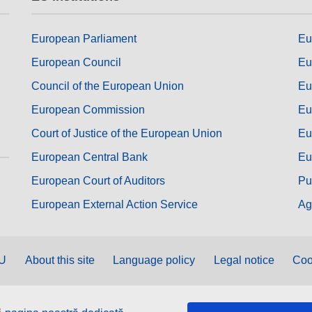
European Parliament
Eu
European Council
Eu
Council of the European Union
Eu
European Commission
Eu
Court of Justice of the European Union
Eu
European Central Bank
Eu
European Court of Auditors
Pu
European External Action Service
Ag
EU
About this site
Language policy
Legal notice
Coo