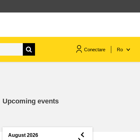
Conectare
Ro
maritime si pescuit
migrație și integrare
Upcoming events
nutriție, sănătate și bunăstare
leadership în sectorul public,
inovare și schimb de cunoștințe
◄
August 2026