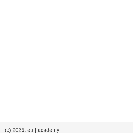
rights, & democracy
maritime & fisheries
migration & integration
nutrition, health & wellbeing
public sector leadership, innovation &
knowledge sharing
transport & infrastructure
(c) 2026, eu | academy