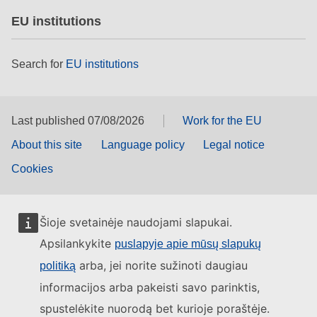
EU institutions
Search for
EU institutions
Last published 07/08/2026
Work for the EU
About this site
Language policy
Legal notice
Cookies
Šioje svetainėje naudojami slapukai.
Apsilankykite
puslapyje apie mūsų slapukų
arba, jei norite sužinoti daugiau
politiką
informacijos arba pakeisti savo parinktis,
spustelėkite nuorodą bet kurioje poraštėje.