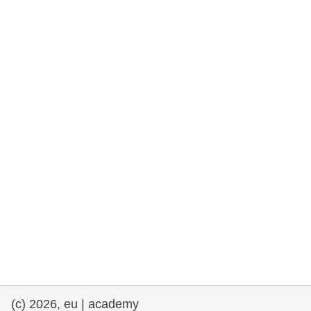
e democracia
assuntos marítimos e política das pescas
migração e integração
nutrição, saúde e bem-estar
liderança do setor público, inovação e
compartilhamento de conhecimento
transporte e infraestrutura
(c) 2026, eu | academy