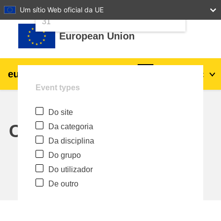
24
25
26
27
28
29
30
Um sítio Web oficial da UE
Ir para o conteúdo principal
31
European Union
eu
|
academy
Entrar
Pt
Event types
Explore by topic:
Do site
agricultura e desenvolvimento rural
Calendar
Da categoria
Da disciplina
crianças e jovens
Do grupo
Do utilizador
cidades, desenvolvimento urbano e
De outro
regional
dados, digital e tecnologia