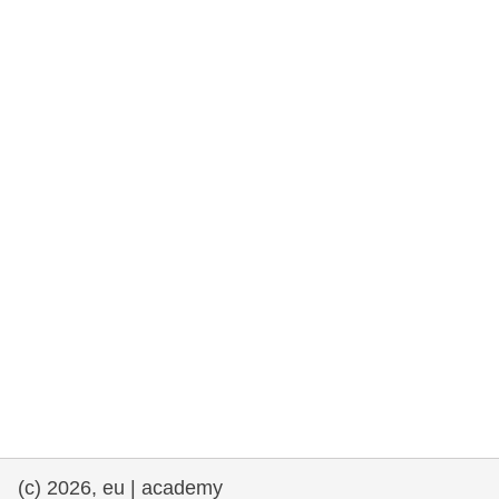
rights, & democracy
maritime & fisheries
migration & integration
nutrition, health & wellbeing
public sector leadership, innovation &
knowledge sharing
transport & infrastructure
(c) 2026, eu | academy