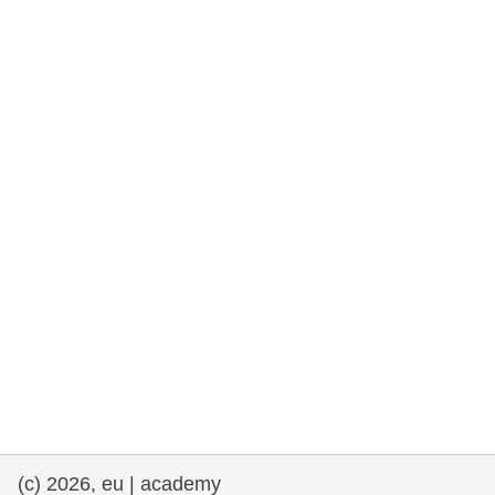
drepturile omului și democrație
maritime si pescuit
migrație și integrare
nutriție, sănătate și bunăstare
leadership în sectorul public, inovare și
schimb de cunoștințe
transport și infrastructură
(c) 2026, eu | academy