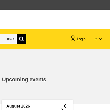
Login
It
marittimo e pesca
migrazione e integrazione
Upcoming events
nutrizione, salute e benessere
leadership del settore pubblico,
innovazione e condivisione delle
◄
August 2026
conoscenze