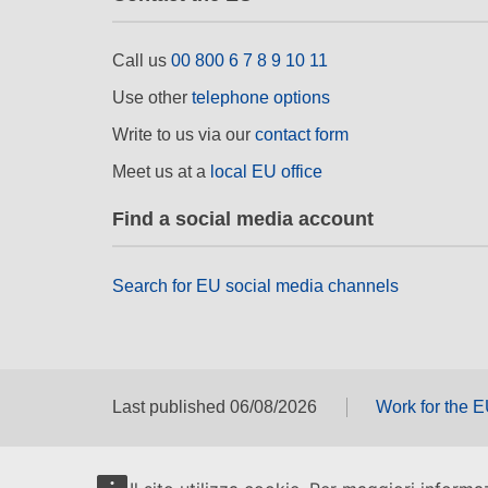
Call us
00 800 6 7 8 9 10 11
Use other
telephone options
Write to us via our
contact form
Meet us at a
local EU office
Find a social media account
Search for EU social media channels
Last published 06/08/2026
Work for the 