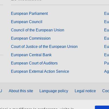
European Parliament
Eu
European Council
Eu
Council of the European Union
Eu
European Commission
Eu
Court of Justice of the European Union
Eu
European Central Bank
Eu
European Court of Auditors
Pu
European External Action Service
Ag
EU
About this site
Language policy
Legal notice
Coo