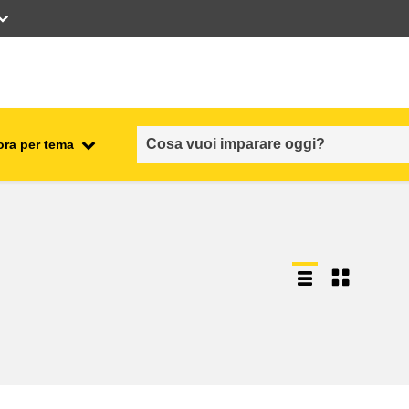
ora per tema
occupazione, commercio ed
economia
sicurezza e protezione alimentare
fragilità, situazioni di crisi e
ionale
resilienza
genere, disuguaglianza e
inclusione