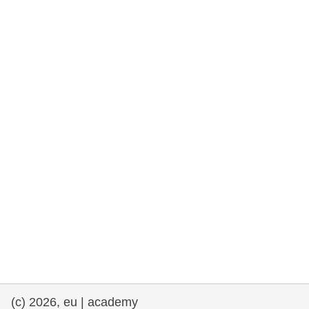
rights, & democracy
maritime & fisheries
migration & integration
nutrition, health & wellbeing
public sector leadership, innovation &
knowledge sharing
transport & infrastructure
(c) 2026, eu | academy