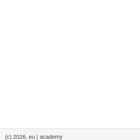
rights, & democracy
maritime & fisheries
migration & integration
nutrition, health & wellbeing
public sector leadership, innovation &
knowledge sharing
transport & infrastructure
(c) 2026, eu | academy