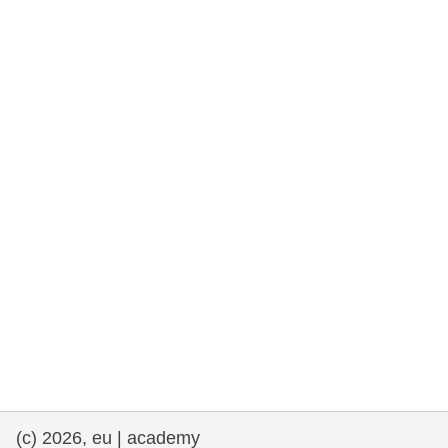
rights, & democracy
maritime & fisheries
migration & integration
nutrition, health & wellbeing
public sector leadership, innovation &
knowledge sharing
transport & infrastructure
(c) 2026, eu | academy