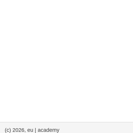
rights, & democracy
maritime & fisheries
migration & integration
nutrition, health & wellbeing
public sector leadership, innovation &
knowledge sharing
transport & infrastructure
(c) 2026, eu | academy