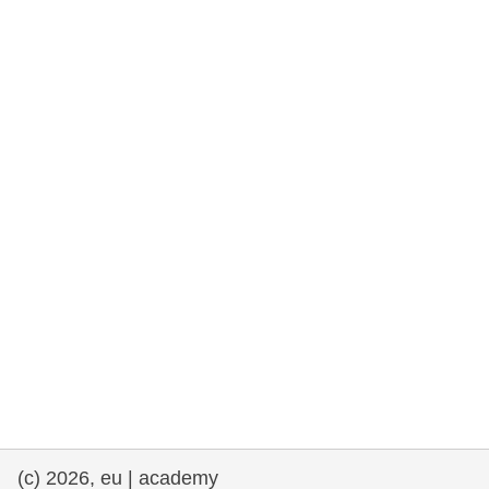
rights, & democracy
maritime & fisheries
migration & integration
nutrition, health & wellbeing
public sector leadership, innovation &
knowledge sharing
transport & infrastructure
(c) 2026, eu | academy