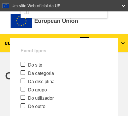
24
25
26
27
28
29
30
Um sítio Web oficial da UE
Ir para o conteúdo principal
31
European Union
eu
|
academy
Entrar
Pt
Event types
Explore by topic:
Do site
agricultura e desenvolvimento rural
Calendar
Da categoria
Da disciplina
crianças e jovens
Do grupo
Do utilizador
cidades, desenvolvimento urbano e
De outro
regional
dados, digital e tecnologia