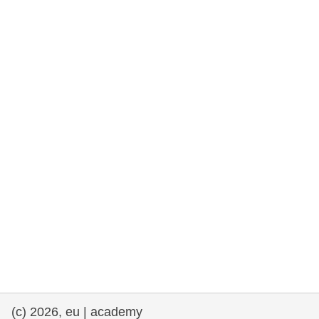
e democracia
assuntos marítimos e política das pescas
migração e integração
nutrição, saúde e bem-estar
liderança do setor público, inovação e
compartilhamento de conhecimento
transporte e infraestrutura
(c) 2026, eu | academy