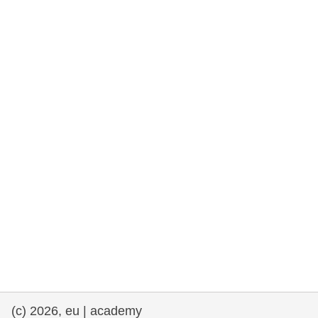
rights, & democracy
maritime & fisheries
migration & integration
nutrition, health & wellbeing
public sector leadership, innovation &
knowledge sharing
transport & infrastructure
(c) 2026, eu | academy