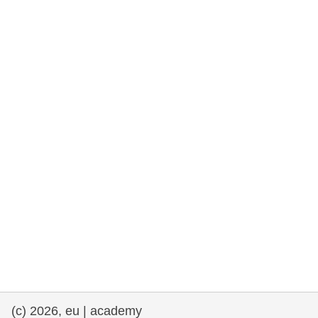
rights, & democracy
maritime & fisheries
migration & integration
nutrition, health & wellbeing
public sector leadership, innovation &
knowledge sharing
transport & infrastructure
(c) 2026, eu | academy