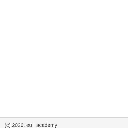
та права людини та демократія
морське судноплавство та рибальство
міграція та інтеграція
харчування, здоров'я та добробут
лідерство в державному секторі,
інновації та обмін знаннями
Транспорт та інфраструктура
(c) 2026, eu | academy