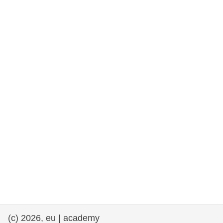
rights, & democracy
maritime & fisheries
migration & integration
nutrition, health & wellbeing
public sector leadership, innovation &
knowledge sharing
Transport und Infrastruktur
(c) 2026, eu | academy