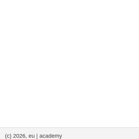
rights, & democracy
maritime & fisheries
migration & integration
nutrition, health & wellbeing
public sector leadership, innovation &
knowledge sharing
transport & infrastructure
(c) 2026, eu | academy