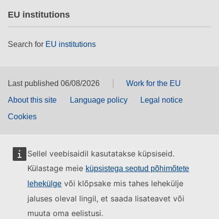
EU institutions
Search for
EU institutions
Last published 06/08/2026
Work for the EU
About this site
Language policy
Legal notice
Cookies
Sellel veebisaidil kasutatakse küpsiseid.
Külastage meie
küpsistega seotud põhimõtete
või klõpsake mis tahes lehekülje
lehekülge
jaluses oleval lingil, et saada lisateavet või
muuta oma eelistusi.