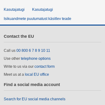
Kasutajatugi
Kasutajatugi
Isikuandmete puutumatust käsitlev teade
Contact the EU
Call us
00 800 6 7 8 9 10 11
Use other
telephone options
Write to us via our
contact form
Meet us at a
local EU office
Find a social media account
Search for EU social media channels