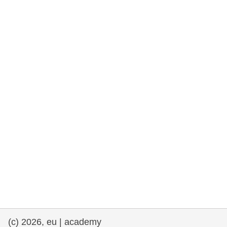
rights, & democracy
maritime & fisheries
migration & integration
nutrition, health & wellbeing
public sector leadership, innovation &
knowledge sharing
transport & infrastructure
(c) 2026, eu | academy