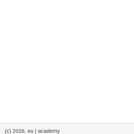
rights, & democracy
maritime & fisheries
migration & integration
nutrition, health & wellbeing
public sector leadership, innovation &
knowledge sharing
transport & infrastructure
(c) 2026, eu | academy