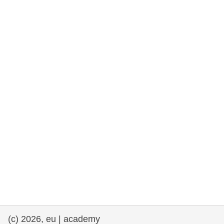
rights, & democracy
maritime & fisheries
migration & integration
nutrition, health & wellbeing
public sector leadership, innovation &
knowledge sharing
Transport und Infrastruktur
(c) 2026, eu | academy