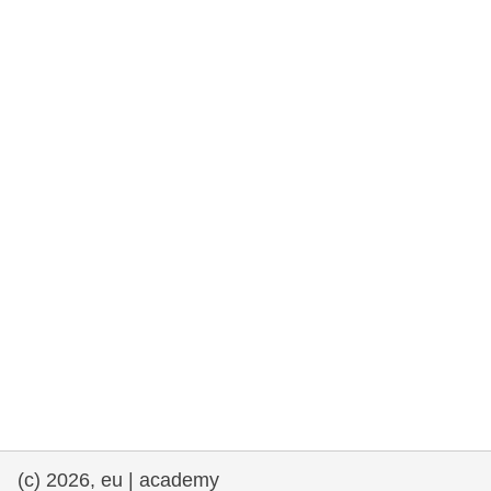
rights, & democracy
maritime & fisheries
migration & integration
nutrition, health & wellbeing
public sector leadership, innovation &
knowledge sharing
transport & infrastructure
(c) 2026, eu | academy