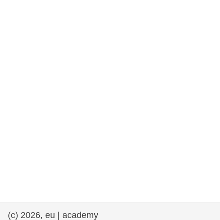
fundamentales, y democracia
marítimo y pesca
migración e integración
nutrición, salud y bienestar
liderazgo, innovación y el intercambio de
conocimientos en el sector público
transporte e infraestructuras
(c) 2026, eu | academy