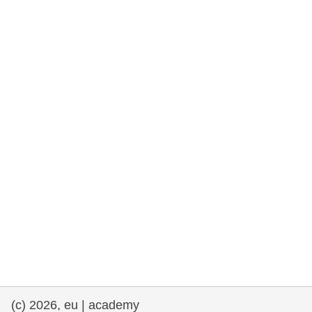
та права людини та демократія
морське судноплавство та рибальство
міграція та інтеграція
харчування, здоров'я та добробут
лідерство в державному секторі,
інновації та обмін знаннями
Транспорт та інфраструктура
(c) 2026, eu | academy