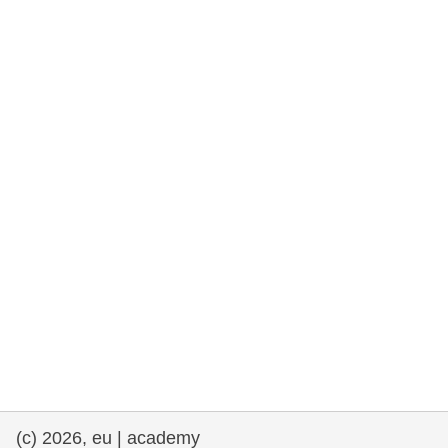
rights, & democracy
maritime & fisheries
migration & integration
nutrition, health & wellbeing
public sector leadership, innovation &
knowledge sharing
transport & infrastructure
(c) 2026, eu | academy