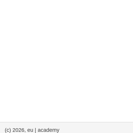
та права людини та демократія
морське судноплавство та рибальство
міграція та інтеграція
харчування, здоров'я та добробут
лідерство в державному секторі,
інновації та обмін знаннями
Транспорт та інфраструктура
(c) 2026, eu | academy