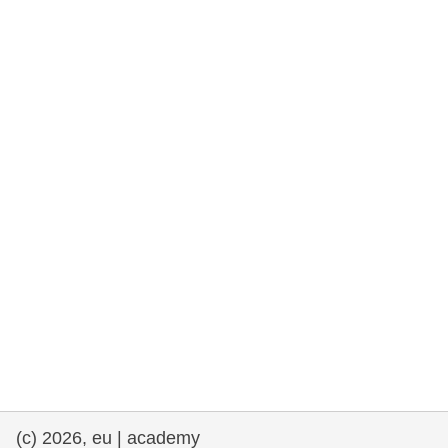
rights, & democracy
maritime & fisheries
migration & integration
nutrition, health & wellbeing
public sector leadership, innovation &
knowledge sharing
transport & infrastructure
(c) 2026, eu | academy