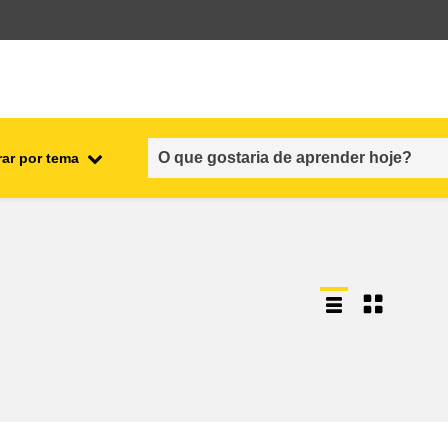
rar por tema
nto
emprego, comércio e economia
cadeia alimentar e segurança
alimentar
fragilidade, situações de crise e
resiliência
gênero, desigualdade e inclusão