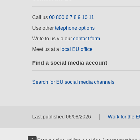
Call us
00 800 6 7 8 9 10 11
Use other
telephone options
Write to us via our
contact form
Meet us at a
local EU office
Find a social media account
Search for EU social media channels
Last published 06/08/2026
Work for the 