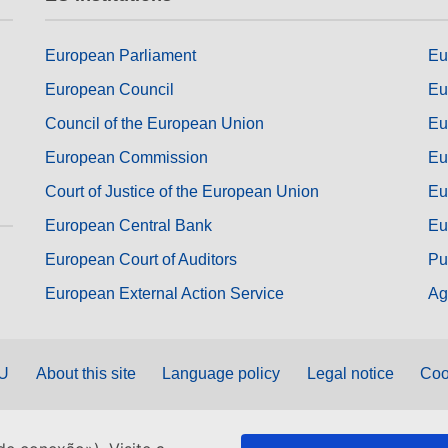
European Parliament
Eu
European Council
Eu
Council of the European Union
Eu
European Commission
Eu
Court of Justice of the European Union
Eu
European Central Bank
Eu
European Court of Auditors
Pu
European External Action Service
Ag
EU
About this site
Language policy
Legal notice
Coo