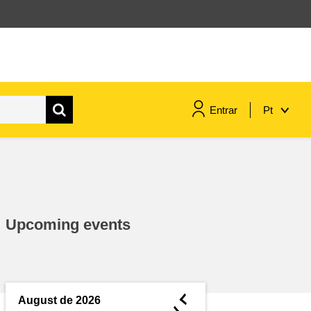
Entrar
Pt
assuntos marítimos e política das
pescas
migração e integração
Upcoming events
nutrição, saúde e bem-estar
liderança do setor público,
inovação e compartilhamento de
◄
August de 2026
conhecimento