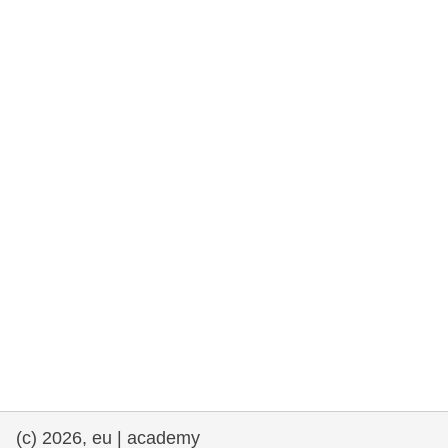
rights, & democracy
maritime & fisheries
migration & integration
nutrition, health & wellbeing
public sector leadership, innovation &
knowledge sharing
transport & infrastructure
(c) 2026, eu | academy