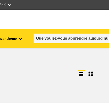
ier?
 par thème
nt
emploi, commerce et économie
salubrité et sécurité alimentaire
n et
fragilité, situations de crise &
résilience
genre, inégalité et inclusion