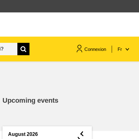
Connexion
Fr
maritime & pêche
migration et intégration
Upcoming events
nutrition, santé & bien-être
leadership du secteur public,
innovation et partage des
◄
August 2026
connaissances