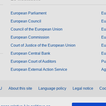
European Parliament
Eu
European Council
Eu
Council of the European Union
Eu
European Commission
Eu
Court of Justice of the European Union
Eu
European Central Bank
Eu
European Court of Auditors
Pu
European External Action Service
Ag
EU
About this site
Language policy
Legal notice
Coo