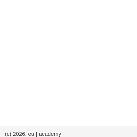
et démocratie
maritime & pêche
migration et intégration
nutrition, santé & bien-être
leadership du secteur public, innovation et
partage des connaissances
transport et infrastructure
(c) 2026, eu | academy