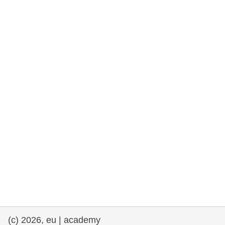
democrazia
marittimo e pesca
migrazione e integrazione
nutrizione, salute e benessere
leadership del settore pubblico,
innovazione e condivisione delle
conoscenze
trasporti e infrastrutture
(c) 2026, eu | academy