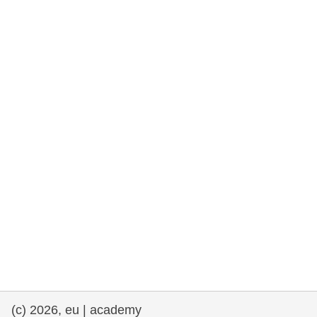
rights, & democracy
maritime & fisheries
migration & integration
nutrition, health & wellbeing
public sector leadership, innovation &
knowledge sharing
transport & infrastructure
(c) 2026, eu | academy