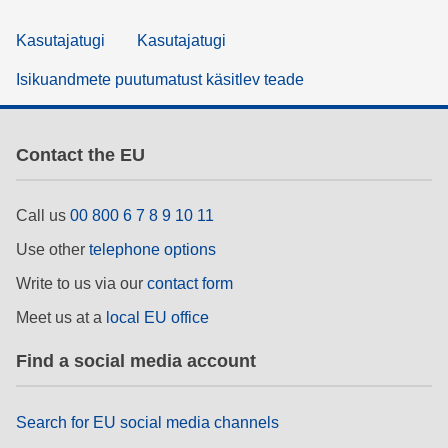
Kasutajatugi
Kasutajatugi
Isikuandmete puutumatust käsitlev teade
Contact the EU
Call us
00 800 6 7 8 9 10 11
Use other
telephone options
Write to us via our
contact form
Meet us at a
local EU office
Find a social media account
Search for EU social media channels