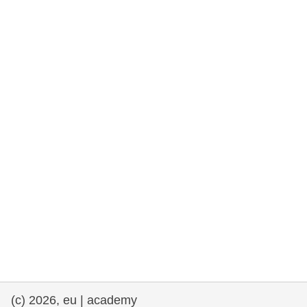
rights, & democracy
maritime & fisheries
migration & integration
nutrition, health & wellbeing
public sector leadership, innovation &
knowledge sharing
transport & infrastructure
(c) 2026, eu | academy