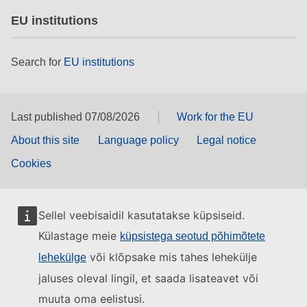
EU institutions
Search for
EU institutions
Last published 07/08/2026
Work for the EU
About this site
Language policy
Legal notice
Cookies
Sellel veebisaidil kasutatakse küpsiseid.
Külastage meie
küpsistega seotud põhimõtete
või klõpsake mis tahes lehekülje
lehekülge
jaluses oleval lingil, et saada lisateavet või
muuta oma eelistusi.