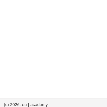
democrazia
marittimo e pesca
migrazione e integrazione
nutrizione, salute e benessere
leadership del settore pubblico,
innovazione e condivisione delle
conoscenze
trasporti e infrastrutture
(c) 2026, eu | academy