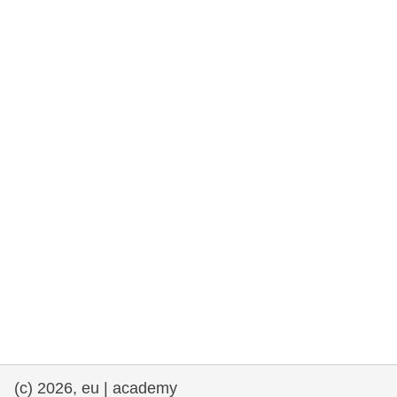
rights, & democracy
maritime & fisheries
migration & integration
nutrition, health & wellbeing
public sector leadership, innovation &
knowledge sharing
transport & infrastructure
(c) 2026, eu | academy