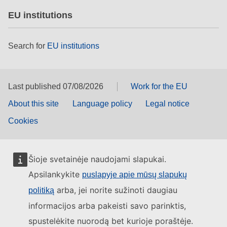
EU institutions
Search for
EU institutions
Last published 07/08/2026
Work for the EU
About this site
Language policy
Legal notice
Cookies
Šioje svetainėje naudojami slapukai.
Apsilankykite
puslapyje apie mūsų slapukų
arba, jei norite sužinoti daugiau
politiką
informacijos arba pakeisti savo parinktis,
spustelėkite nuorodą bet kurioje poraštėje.