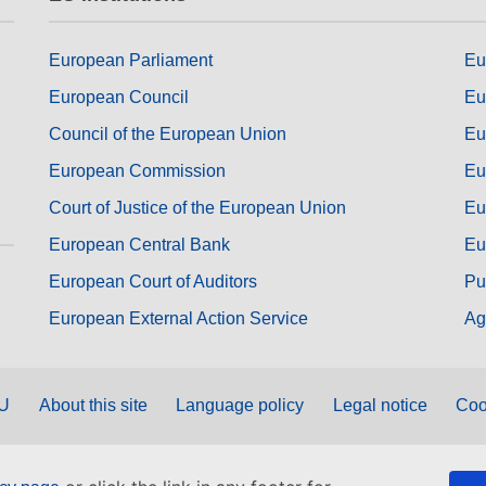
European Parliament
Eu
European Council
Eu
Council of the European Union
Eu
European Commission
Eu
Court of Justice of the European Union
Eu
European Central Bank
Eu
European Court of Auditors
Pu
European External Action Service
Ag
EU
About this site
Language policy
Legal notice
Coo