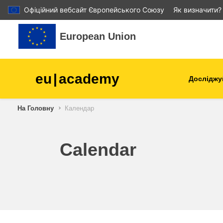
Офіційний вебсайт Європейського Союзу
Як визначити?
Перейти до головного вмісту
European Union
eu
|
academy
Досліджу
Аграрне виробництво і
На Головну
Календар
розвиток сільської місцев
діти та молодь
Calendar
міста, міський і регіональ
розвиток
дані, діджиталізація та нов
технології