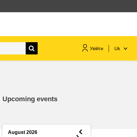
Увійти
Uk
морське судноплавство та
рибальство
міграція та інтеграція
Upcoming events
харчування, здоров'я та
добробут
лідерство в державному
секторі, інновації та обмін
◄
August 2026
знаннями