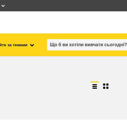
йте за темами
працевлаштування, комерційна
ості
діяльність та економіка
безпечність харчових
продуктів та продовольча
безпека
ний
нестабільність, кризові
ситуації та стійкість
ітні
гендер, нерівність та інклюзія