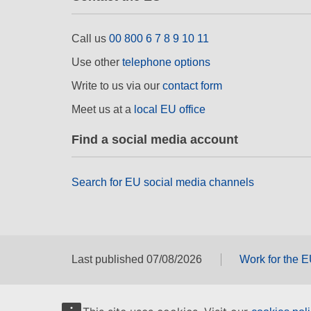
Call us
00 800 6 7 8 9 10 11
Use other
telephone options
Write to us via our
contact form
Meet us at a
local EU office
Find a social media account
Search for EU social media channels
Last published 07/08/2026
Work for the 