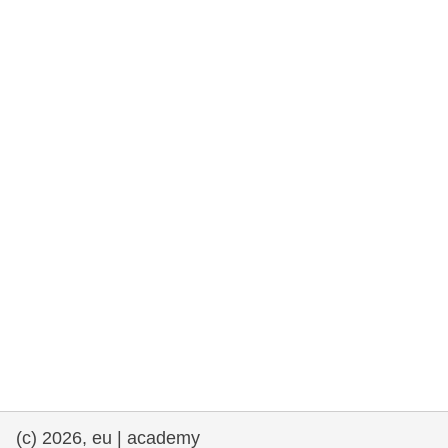
rights, & democracy
maritime & fisheries
migration & integration
nutrition, health & wellbeing
public sector leadership, innovation &
knowledge sharing
transport & infrastructure
(c) 2026, eu | academy