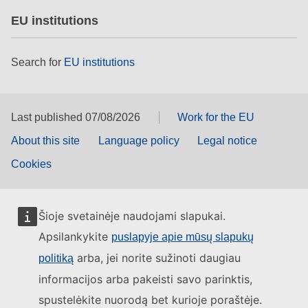
EU institutions
Search for
EU institutions
Last published 07/08/2026
Work for the EU
About this site
Language policy
Legal notice
Cookies
Šioje svetainėje naudojami slapukai.
Apsilankykite
puslapyje apie mūsų slapukų
arba, jei norite sužinoti daugiau
politiką
informacijos arba pakeisti savo parinktis,
spustelėkite nuorodą bet kurioje poraštėje.